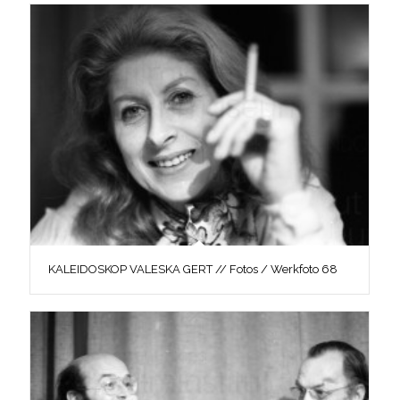
KALEIDOSKOP VALESKA GERT // Fotos / Werkfoto 68