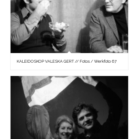
KALEIDOSKOP VALESKA GERT // Fotos / Werkfoto 67