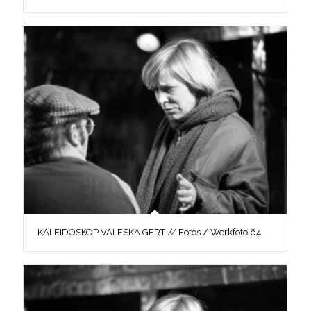
KALEIDOSKOP VALESKA GERT // Fotos / Werkfoto 64