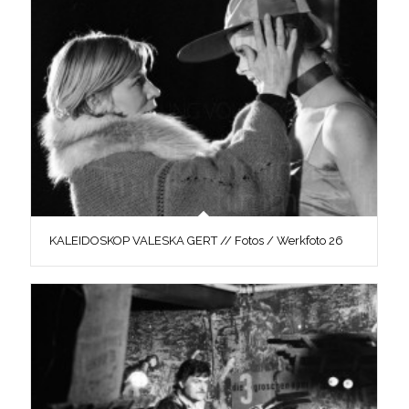
KALEIDOSKOP VALESKA GERT // Fotos / Werkfoto 26