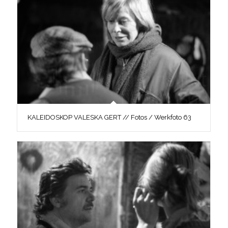
KALEIDOSKOP VALESKA GERT // Fotos / Werkfoto 63