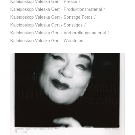
Kaleidoskop Valeska Gert - Presse
/
Kaleidoskop Valeska Gert - Produktionsmaterial
/
Kaleidoskop Valeska Gert - Sonstige Fotos
/
Kaleidoskop Valeska Gert - Sonstiges
/
Kaleidoskop Valeska Gert - Vorbereitungsmaterial
/
Kaleidoskop Valeska Gert - Werkfotos