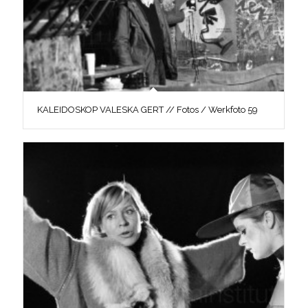
KALEIDOSKOP VALESKA GERT // Fotos / Werkfoto 59