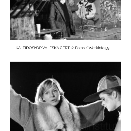
KALEIDOSKOP VALESKA GERT // Fotos / Werkfoto 59