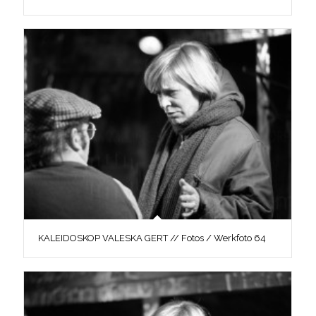
KALEIDOSKOP VALESKA GERT // Fotos / Werkfoto 64