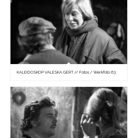
KALEIDOSKOP VALESKA GERT // Fotos / Werkfoto 63