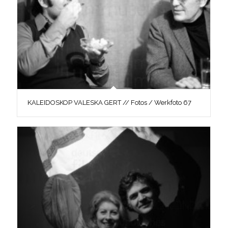
KALEIDOSKOP VALESKA GERT // Fotos / Werkfoto 67