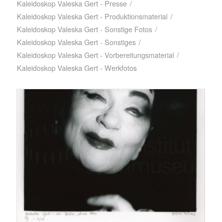
Kaleidoskop Valeska Gert - Presse
/
Kaleidoskop Valeska Gert - Produktionsmaterial
/
Kaleidoskop Valeska Gert - Sonstige Fotos
/
Kaleidoskop Valeska Gert - Sonstiges
/
Kaleidoskop Valeska Gert - Vorbereitungsmaterial
/
Kaleidoskop Valeska Gert - Werkfotos