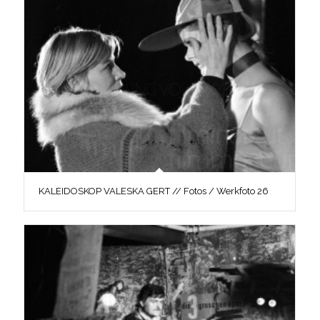
KALEIDOSKOP VALESKA GERT // Fotos / Werkfoto 26