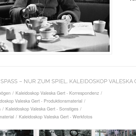
M SPASS – NUR ZUM SPIEL. KALEIDOSKOP VALESKA
tbögen
/
Kaleidoskop Valeska Gert - Korrespondenz
/
idoskop Valeska Gert - Produktionsmaterial
/
s
/
Kaleidoskop Valeska Gert - Sonstiges
/
aterial
/
Kaleidoskop Valeska Gert - Werkfotos