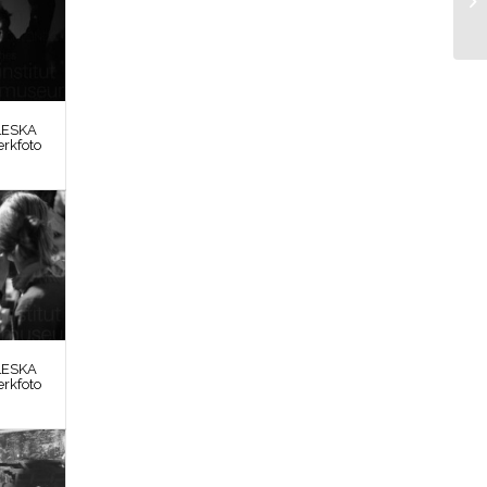
LESKA
erkfoto
LESKA
erkfoto