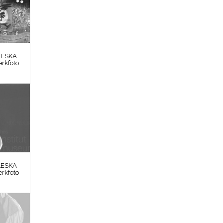
LESKA
erkfoto
LESKA
erkfoto