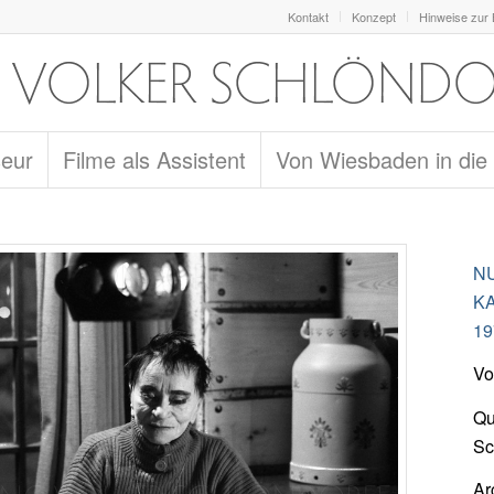
Kontakt
Konzept
Hinweise zur
seur
Filme als Assistent
Von Wiesbaden in die
NU
K
19
Vo
Qu
Sc
Ar