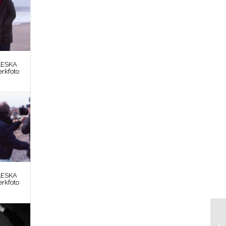
LESKA
erkfoto
LESKA
erkfoto