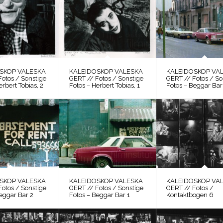
SKOP VALESKA
KALEIDOSKOP VALESKA
KALEIDOSKOP VA
otos / Sonstige
GERT // Fotos / Sonstige
GERT // Fotos / So
erbert Tobias, 2
Fotos – Herbert Tobias, 1
Fotos – Beggar Bar
SKOP VALESKA
KALEIDOSKOP VALESKA
KALEIDOSKOP VA
otos / Sonstige
GERT // Fotos / Sonstige
GERT // Fotos /
eggar Bar 2
Fotos – Beggar Bar 1
Kontaktbogen 6