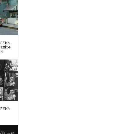
LESKA
nstige
 4
LESKA