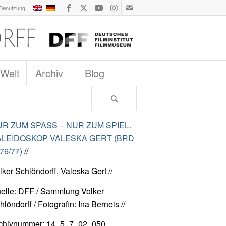
 Benutzung
 Welt
Archiv
Blog
R ZUM SPASS – NUR ZUM SPIEL.
ALEIDOSKOP VALESKA GERT (BRD
76/77)
//
lker Schlöndorff, Valeska Gert //
elle: DFF / Sammlung Volker
hlöndorff / Fotografin: Ina Berneis //
chivnummer: 14_5_7_02_050