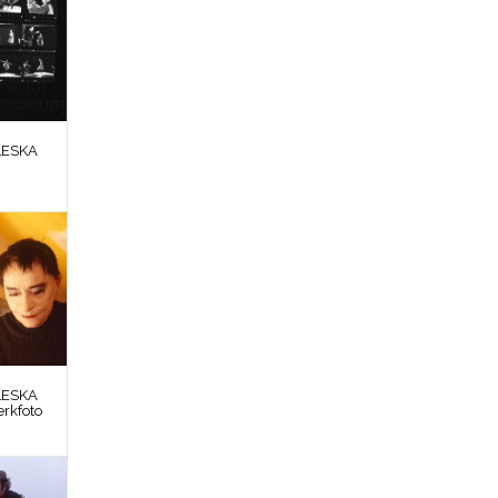
LESKA
LESKA
erkfoto