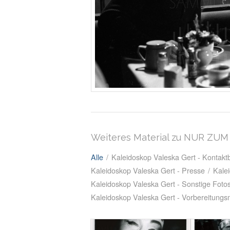
Weiteres Material zu NUR ZU
Alle
/
Kaleidoskop Valeska Gert - Kontak
Kaleidoskop Valeska Gert - Presse
/
Kale
Kaleidoskop Valeska Gert - Sonstige Foto
Kaleidoskop Valeska Gert - Vorbereitungsm