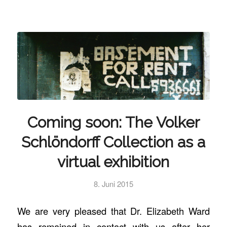
Coming soon: The Volker
Schlöndorff Collection as a
virtual exhibition
8. Juni 2015
We are very pleased
that
Dr.
Elizabeth
Ward
has remained in contact with us after her