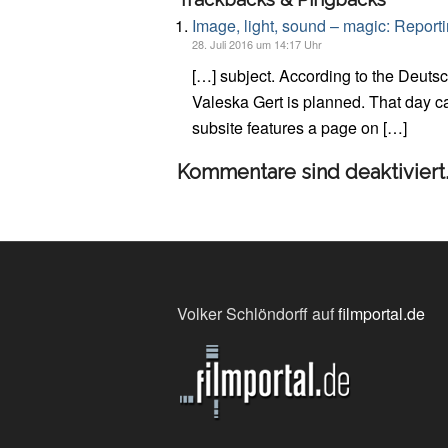
Image, light, sound – magic: Reporti
28. Juli 2016 um 14:17 Uhr
[…] subject. According to the Deuts
Valeska Gert is planned. That day c
subsite features a page on […]
Kommentare sind deaktiviert
Volker Schlöndorff auf
filmportal.de