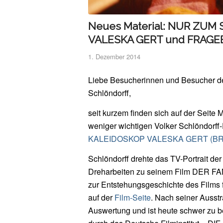
Neues Material: NUR ZUM
VALESKA GERT und FRAG
1. Dezember 2014
Liebe Besucherinnen und Besucher de
Schlöndorff,
seit kurzem finden sich auf der Seite 
weniger wichtigen Volker Schlöndorff
KALEIDOSKOP VALESKA GERT (BRD
Schlöndorff drehte das TV-Portrait de
Dreharbeiten zu seinem Film DER F
zur Entstehungsgeschichte des Films f
auf der
Film-Seite
. Nach seiner Ausst
Auswertung und ist heute schwer zu 