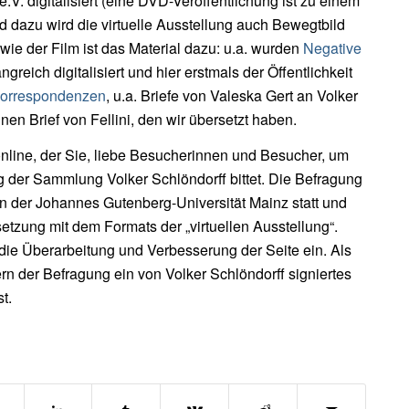
.V. digitalisiert (eine DVD-Veröffentlichung ist zu einem
nd dazu wird die virtuelle Ausstellung auch Bewegtbild
wie der Film ist das Material dazu: u.a. wurden
Negative
reich digitalisiert und hier erstmals der Öffentlichkeit
orrespondenzen
, u.a. Briefe von Valeska Gert an Volker
inen Brief von Fellini, den wir übersetzt haben.
nline, der Sie, liebe Besucherinnen und Besucher, um
ng der Sammlung Volker Schlöndorff bittet. Die Befragung
n der Johannes Gutenberg-Universität Mainz statt und
tzung mit dem Formats der „virtuellen Ausstellung“.
 die Überarbeitung und Verbesserung der Seite ein. Als
n der Befragung ein von Volker Schlöndorff signiertes
t.