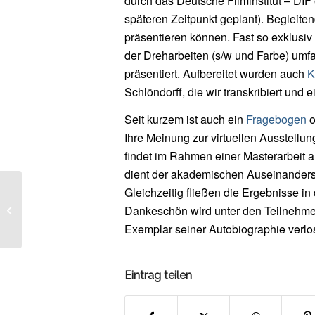
durch das Deutsche Filminstitut – DIF e
späteren Zeitpunkt geplant). Begleite
präsentieren können. Fast so exklusiv 
der Dreharbeiten (s/w und Farbe) umfang
präsentiert. Aufbereitet wurden auch
K
Schlöndorff, die wir transkribiert und e
Seit kurzem ist auch ein
Fragebogen
o
Ihre Meinung zur virtuellen Ausstellu
findet im Rahmen einer Masterarbeit a
dient der akademischen Auseinanderse
Gleichzeitig fließen die Ergebnisse in
Fragen und Anregungen
Dankeschön wird unter den Teilnehmer
Exemplar seiner Autobiographie verlos
Eintrag teilen