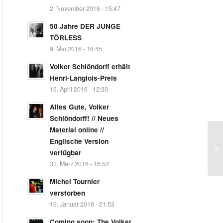
2. November 2016 - 15:47
50 Jahre DER JUNGE
TÖRLESS
9. Mai 2016 - 16:45
Volker Schlöndorff erhält
Henri-Langlois-Preis
13. April 2016 - 12:30
Alles Gute, Volker
Schlöndorff! // Neues
Material online //
Englische Version
verfügbar
31. März 2016 - 16:52
Michel Tournier
verstorben
19. Januar 2016 - 21:53
Coming soon: The Volker