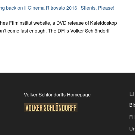
ng back on Il Cinema Ritrovato 2016 | Silents, Please!
ches Filminstitut website, a DVD release of Kaleidoskop
an’t come fast enough. The DFI’s Volker Schlöndorff
.
L
Volker Schlöndorffs Homepage
Bi
Fi
Um