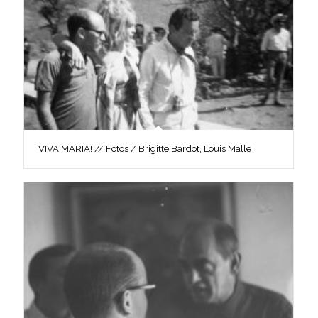
VIVA MARIA! // Fotos / Brigitte Bardot, Louis Malle