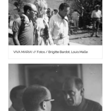
VIVA MARIA! // Fotos / Brigitte Bardot, Louis Malle