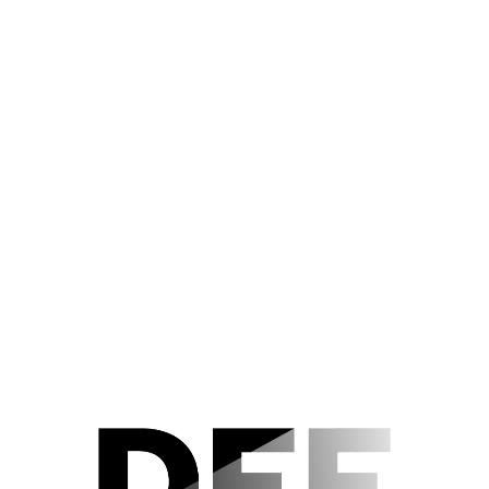
 alle Hände voll zu tun: Über die social-media-Kanäle
stimmt werden, um welchen Film die virtuelle
 an dessen 82. Geburtstag, ergänzt werden soll.
Die
 DER REBELL
(1969). Nun könnt ihr Euch online durch
hr klicken. Wir wünschen viel Spaß – und Volker
!