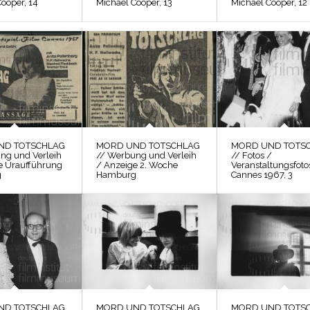
ooper, 14
Michael Cooper, 13
Michael Cooper, 12
ND TOTSCHLAG
MORD UND TOTSCHLAG
MORD UND TOTS
ng und Verleih
// Werbung und Verleih
// Fotos /
e Uraufführung
/ Anzeige 2. Woche
Veranstaltungsfoto
g
Hamburg
Cannes 1967, 3
ND TOTSCHLAG
MORD UND TOTSCHLAG
MORD UND TOTS