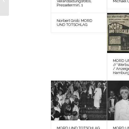
Veranstaltungsfotos,
Michael C
ARMEN LEUTE VON
Pressetermin, 1
KOMBACH // Werbung
und Verleih...
Norbert Grob: MORD
UND TOTSCHLAG
MORD U
// Werbu
/ Anzeig
Hambur
MORD UND TOTSCHLAG
MORD U