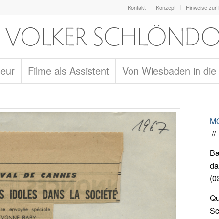
Kontakt
Konzept
Hinweise zur
seur
Filme als Assistent
Von Wiesbaden in die
MO
//
Ba
da
(0
Qu
Sc