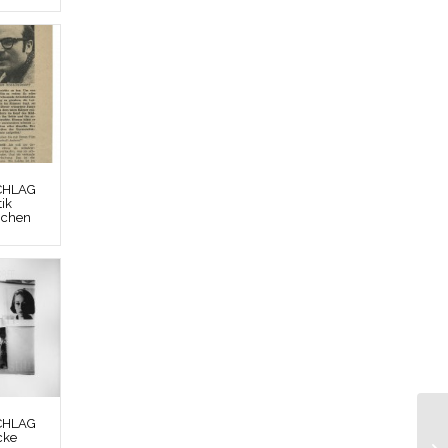
CHLAG
tik
nchen
CHLAG
cke