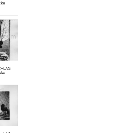
cke
CHLAG
cke