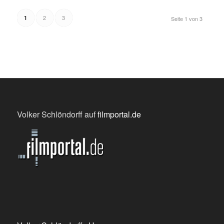
2
3
1
Seite 1 von 3
Volker Schlöndorff auf
filmportal.de