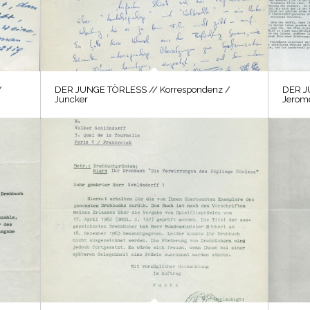
/
DER JUNGE TÖRLESS // Korrespondenz /
DER J
Juncker
Jerome