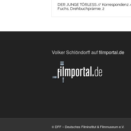
DER JUNGE TÖRLESS // Korrespondenz 
Fuchs, Drehbuchprämie, 2
Volker Schlöndorff auf
filmportal.de
© DFF – Deutsches Filminstitut & Filmmuseum e.V.