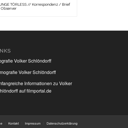
UNGE TÖRLESS // Korrespondenz / Brief
 Observer
INKS
ografie Volker Schlöndorff
lmografie Volker Schlöndorff
fangreiche Informationen zu Volker
hlöndorff auf filmportal.de
se
Kontakt
Impressum
Datenschutzerklärung