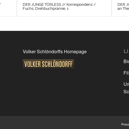
/
DER JUNGE TÖRLESS // Korrespondenz /
DER J
Fuchs, Drehbuchprämie, 1
an The
L
Volker Schlöndorffs Homepage
Bi
Fi
Um
Sc
Pres