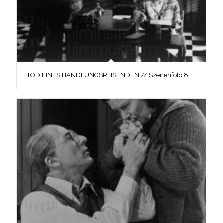
TOD EINES HANDLUNGSREISENDEN // Szenenfoto 8