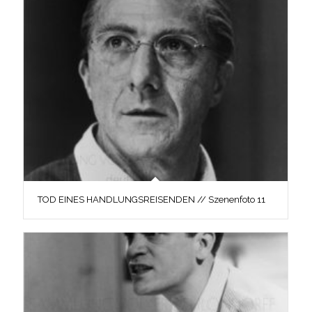
TOD EINES HANDLUNGSREISENDEN // Szenenfoto 11