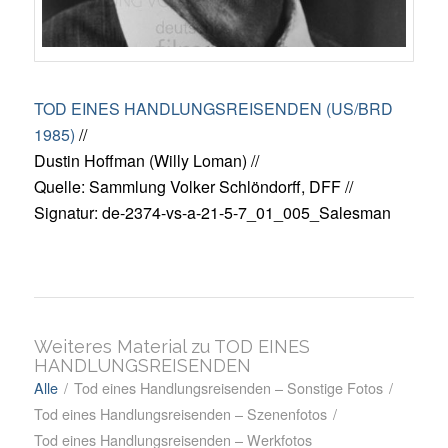
TOD EINES HANDLUNGSREISENDEN (US/BRD
1985)
//
Dustin Hoffman (Willy Loman) //
Quelle: Sammlung Volker Schlöndorff, DFF //
Signatur: de-2374-vs-a-21-5-7_01_005_Salesman
Weiteres Material zu TOD EINES
HANDLUNGSREISENDEN
Alle
/
Tod eines Handlungsreisenden – Sonstige Fotos
/
Tod eines Handlungsreisenden – Szenenfotos
/
Tod eines Handlungsreisenden – Werkfotos