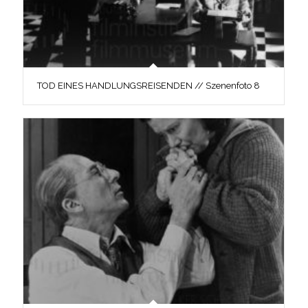
TOD EINES HANDLUNGSREISENDEN // Szenenfoto 8