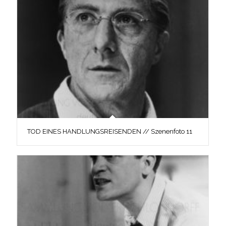
TOD EINES HANDLUNGSREISENDEN // Szenenfoto 11