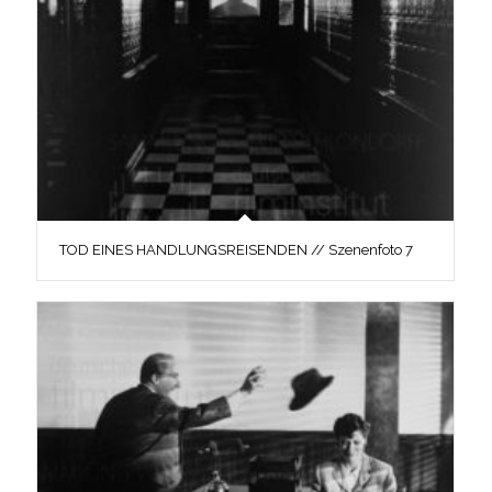
TOD EINES HANDLUNGSREISENDEN // Szenenfoto 7