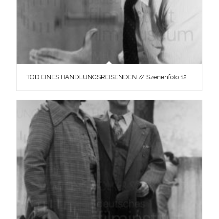
TOD EINES HANDLUNGSREISENDEN // Szenenfoto 12