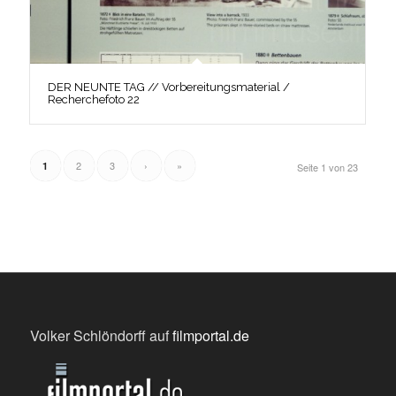
DER NEUNTE TAG // Vorbereitungsmaterial /
Recherchefoto 22
2
3
›
»
1
Seite 1 von 23
Volker Schlöndorff auf
filmportal.de