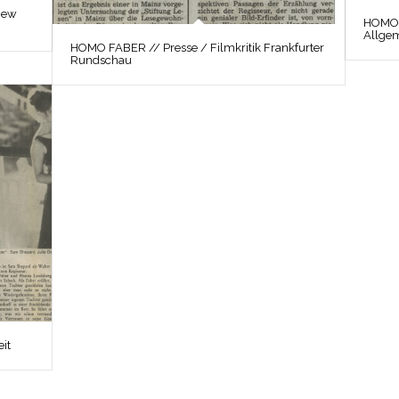
New
HOMO F
Allge
HOMO FABER // Presse / Filmkritik Frankfurter
Rundschau
it