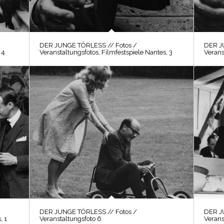
DER JUNGE TÖRLESS // Fotos /
DER J
 4
Veranstaltungsfotos, Filmfestspiele Nantes, 3
Verans
DER JUNGE TÖRLESS // Fotos /
DER J
, 1
Veranstaltungsfoto 6
Verans