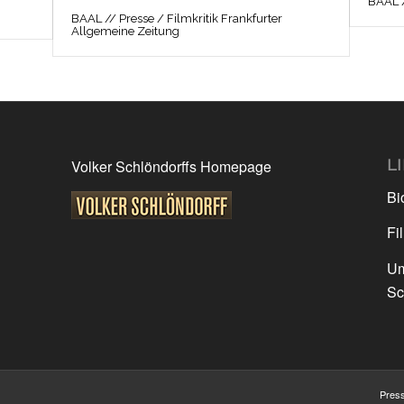
BAAL /
BAAL // Presse / Filmkritik Frankfurter
Allgemeine Zeitung
L
Volker Schlöndorffs Homepage
Bi
Fi
Um
Sc
Pres