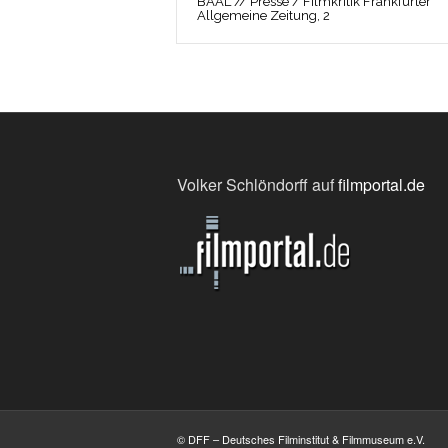
BAAL // Presse / Filmkritik Frankfurter
Allgemeine Zeitung, 2
Volker Schlöndorff auf
filmportal.de
© DFF – Deutsches Filminstitut & Filmmuseum e.V.