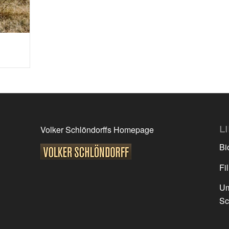
L
Volker Schlöndorffs Homepage
Bi
Fi
Um
Sc