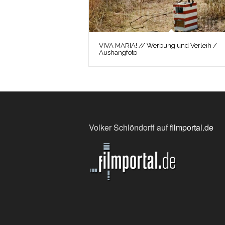
VIVA MARIA! // Werbung und Verleih /
Aushangfoto
Volker Schlöndorff auf
filmportal.de