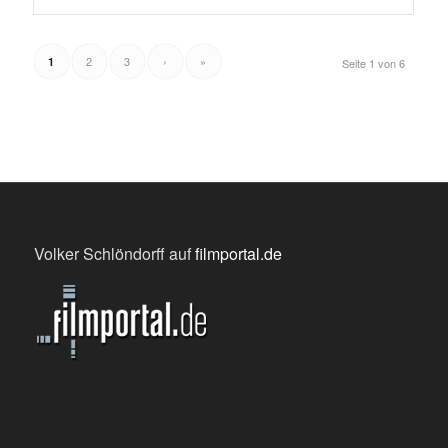
2
3
›
»
1
Seite 1 von 6
Volker Schlöndorff auf
filmportal.de