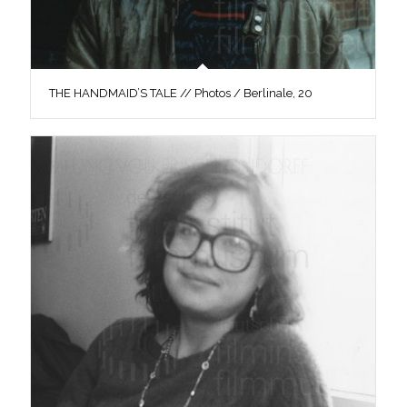
THE HANDMAID’S TALE // Photos / Berlinale, 20