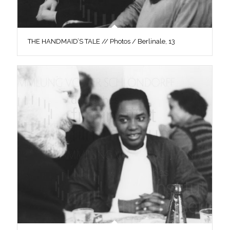
THE HANDMAID’S TALE // Photos / Berlinale, 13