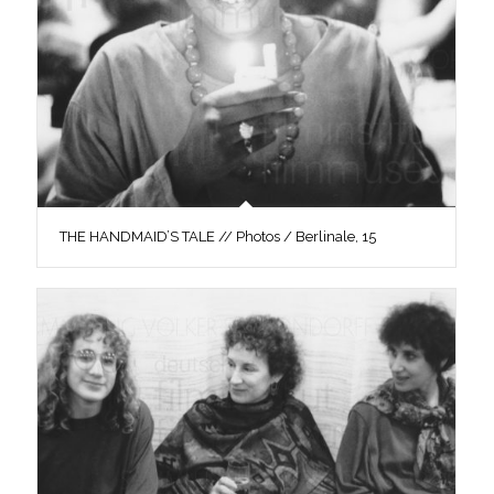
THE HANDMAID’S TALE // Photos / Berlinale, 15